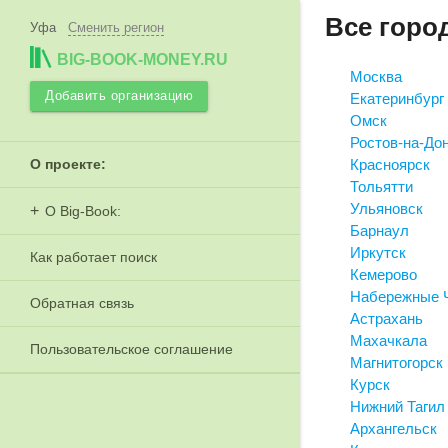
Все город
Уфа
Сменить регион
BIG-BOOK-MONEY.RU
Москва
Добавить организацию
Екатеринбург
Омск
Ростов-на-До
О проекте:
Красноярск
Тольятти
Ульяновск
О Big-Book:
Барнаул
Иркутск
Как работает поиск
Кемерово
Набережные 
Обратная связь
Астрахань
Махачкала
Пользовательское соглашение
Магнитогорск
Курск
Нижний Тагил
Архангельск