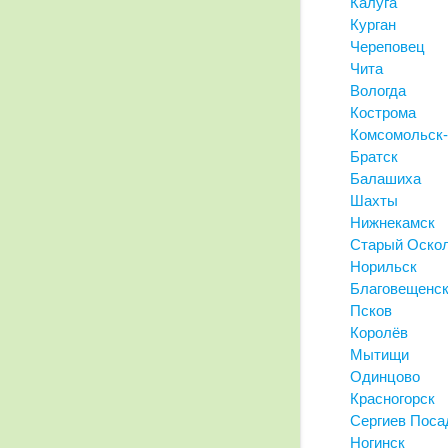
Калуга
Курган
Череповец
Чита
Вологда
Кострома
Комсомольск-
Братск
Балашиха
Шахты
Нижнекамск
Старый Оско
Норильск
Благовещенс
Псков
Королёв
Мытищи
Одинцово
Красногорск
Сергиев Поса
Ногинск