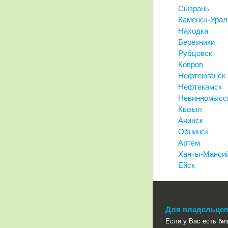
Сызрань
Каменск-Урал
Находка
Березники
Рубцовск
Ковров
Нефтеюганск
Нефтекамск
Невинномысс
Кызыл
Ачинск
Обнинск
Артем
Ханты-Манси
Ейск
Для владельцев
Если у Вас есть биз