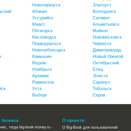
Новочеркасск
Златоуст
ьский
Абакан
Волгодонск
Уссурийск
Салават
Миасс
Альметьевск
Пятигорск
Майкоп
Кисловодск
Новомосковск
Первоуральск
Черкесск
Новочебоксарск
Димитровград
к
Камышин
Новый Уренгой
Муром
Октябрьский
Ноябрьск
Елец
Арзамас
Элиста
Раменское
Сарапул
йск
Ухта
Тобольск
Выборг
Серов
 бизнеса
О проекте:
нес, тогда big-book-money.ru -
О Big-Book для пользователей