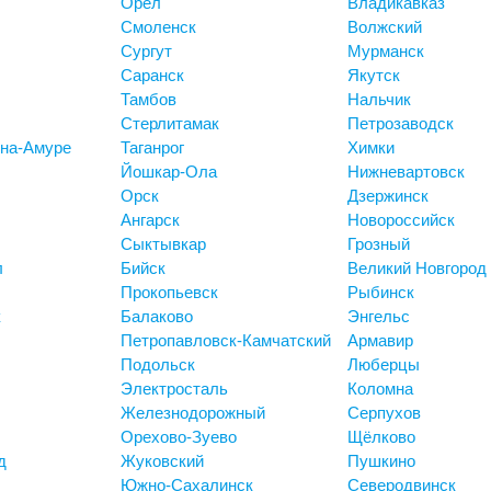
Орёл
Владикавказ
Смоленск
Волжский
Сургут
Мурманск
Саранск
Якутск
Тамбов
Нальчик
Стерлитамак
Петрозаводск
на-Амуре
Таганрог
Химки
Йошкар-Ола
Нижневартовск
Орск
Дзержинск
Ангарск
Новороссийск
Сыктывкар
Грозный
л
Бийск
Великий Новгород
Прокопьевск
Рыбинск
к
Балаково
Энгельс
Петропавловск-Камчатский
Армавир
Подольск
Люберцы
Электросталь
Коломна
Железнодорожный
Серпухов
Орехово-Зуево
Щёлково
д
Жуковский
Пушкино
Южно-Сахалинск
Северодвинск