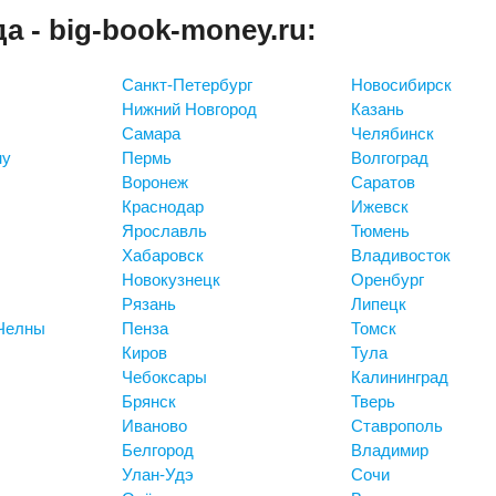
а - big-book-money.ru:
Санкт-Петербург
Новосибирск
Нижний Новгород
Казань
Самара
Челябинск
ну
Пермь
Волгоград
Воронеж
Саратов
Краснодар
Ижевск
Ярославль
Тюмень
Хабаровск
Владивосток
Новокузнецк
Оренбург
Рязань
Липецк
Челны
Пенза
Томск
Киров
Тула
Чебоксары
Калининград
Брянск
Тверь
Иваново
Ставрополь
Белгород
Владимир
Улан-Удэ
Сочи